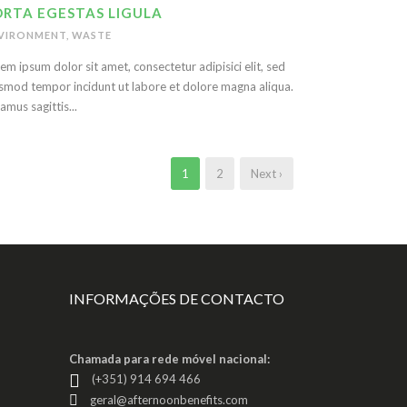
ORTA EGESTAS LIGULA
VIRONMENT
,
WASTE
em ipsum dolor sit amet, consectetur adipisici elit, sed
smod tempor incidunt ut labore et dolore magna aliqua.
amus sagittis...
1
2
Next ›
INFORMAÇÕES DE CONTACTO
Chamada para rede móvel nacional:
(+351) 914 694 466
geral@afternoonbenefits.com