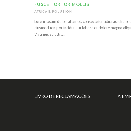
FUSCE TORTOR MOLLIS
AFRICAN
,
POLUTION
Lorem ipsum dolor sit amet, consectetur adipisici elit, se
eiusmod tempor incidunt ut labore et dolore magna aliqu
Vivamus sagittis...
LIVRO DE RECLAMAÇÕES
A EM