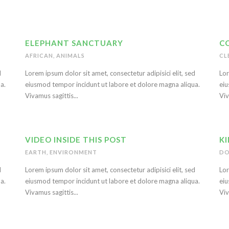
ELEPHANT SANCTUARY
C
AFRICAN
,
ANIMALS
CL
d
Lorem ipsum dolor sit amet, consectetur adipisici elit, sed
Lor
a.
eiusmod tempor incidunt ut labore et dolore magna aliqua.
eiu
Vivamus sagittis...
Viv
VIDEO INSIDE THIS POST
K
EARTH
,
ENVIRONMENT
DO
d
Lorem ipsum dolor sit amet, consectetur adipisici elit, sed
Lor
a.
eiusmod tempor incidunt ut labore et dolore magna aliqua.
eiu
Vivamus sagittis...
Viv