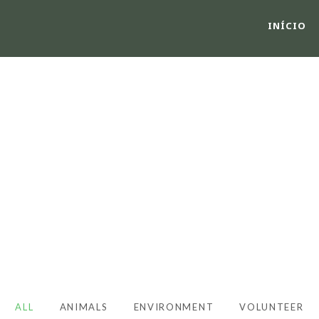
INÍCIO
O GRID 3 COLS WI
Caption placed here
ALL
ANIMALS
ENVIRONMENT
VOLUNTEER