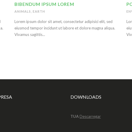
BIBENDUM IPSUM LOREM
P
ANIMALS
,
EARTH
EN
d
Lorem ipsum dolor sit amet, consectetur adipisici elit, sed
Lor
a.
eiusmod tempor incidunt ut labore et dolore magna aliqua.
eiu
Vivamus sagittis...
Viv
PRESA
DOWNLOADS
TUA
Descarregar