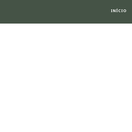
INÍCIO
SLIDER SHORTCOD
Shortcode Usage