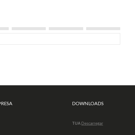
Tree
PRESA
DOWNLOADS
TUA
Descarregar