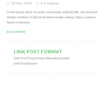
03 Dez 2013
0
Comment
Lorem ipsum dolor sit amet, consectetur adipisici elit, sed eiusmod
tempor incidunt ut labore et dolore magna aliqua. Idque Caesaris
facere voluntate...
READ MORE
LINK POST FORMAT
Link Post Format http://themeforest.net/
user/GoodLayers