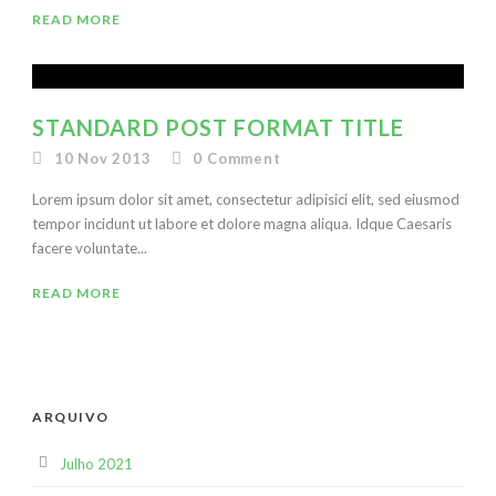
READ MORE
STANDARD POST FORMAT TITLE
10 Nov 2013
0
Comment
Lorem ipsum dolor sit amet, consectetur adipisici elit, sed eiusmod
tempor incidunt ut labore et dolore magna aliqua. Idque Caesaris
facere voluntate...
READ MORE
ARQUIVO
Julho 2021