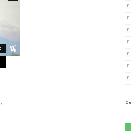
d
C
a.